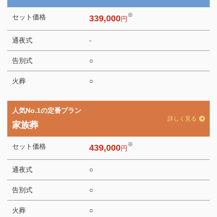
※
セット価格
339,000
円
通夜式
-
告別式
○
火葬
○
人気No.1の定番プラン
詳しく見る
家族葬
※
セット価格
439,000
円
通夜式
○
告別式
○
火葬
○