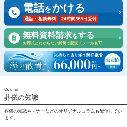
電話
かける
を
通話・相談無料
24時間365日受付
無料資料請求
する
を
お葬式とわからない封筒で郵送／メールも可
Column
葬儀の知識
葬儀の知識やマナーなどのオリジナルコラムも配信してい
ます。