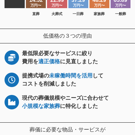
14.52
22.99
37.29
48.29
65.89
万円〜
万円〜
万円〜
万円〜
万円〜
直葬
火葬式
一日葬
家族葬
一般葬
低価格の３つの理由
最低限必要なサービスに絞り
費用を
適正価格
に見直しました
提携式場の
未稼働時間を活用
して
コストを削減しました
現代の葬儀規模やニーズに合わせて
小規模な家族葬
に特化しました
葬儀に必要な物品・サービスが