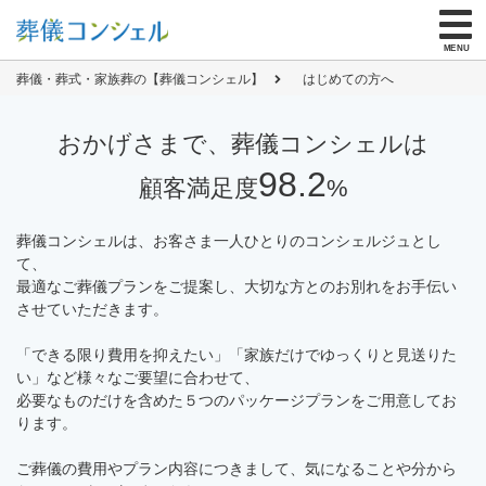
無料資料請求
する
を
MENU
お葬式とわからない封筒で郵送／メールも可
葬儀・葬式・家族葬の【葬儀コンシェル】
はじめての方へ
おかげさまで、葬儀コンシェルは
ご危篤・ご逝去でお急ぎの方
98.2
顧客満足度
%
はじめての方へ
葬儀コンシェルは、お客さま一人ひとりのコンシェルジュとし
て、
式場を探す
最適なご葬儀プランをご提案し、大切な方とのお別れをお手伝い
させていただきます。
仏具なし・火葬のみ
直葬
132,000
円
（税抜）
「できる限り費用を抑えたい」「家族だけでゆっくりと見送りた
い」など様々なご要望に合わせて、
式を省き、火葬のみ
必要なものだけを含めた５つのパッケージプランをご用意してお
火葬式
209,000
円
（税抜）
ります。
お通夜を省き一日で
ご葬儀の費用やプラン内容につきまして、気になることや分から
一日葬
339,000
円
（税抜）