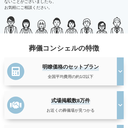
ないことがございましたら、
お気軽にご相談ください。
人気No.1の定番プラン
家族葬
439,000
円
（税抜）
多くの方々をお招きする
一般葬
599,000
円
（税抜）
葬儀の知識
葬儀コンシェルの特徴
お知らせ・プレリリース
明瞭価格のセットプラン
全国平均費用の約1/2以下
相続
お墓・納骨
式場掲載数8万件
お近くの葬儀場が見つかる
葬儀
終活