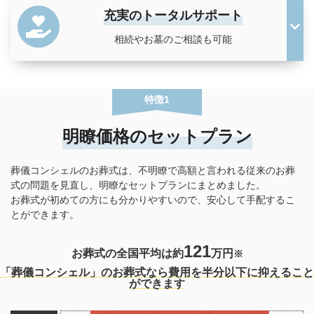
家族葬
火葬式
充実のトータルサポート
相続やお墓のご相談も可能
一日葬
供養
家族葬のマナー
家族葬の流れ
特徴1
家族葬の費用
不動産の相続
明瞭価格のセットプラン
葬儀コンシェルのお葬式は、不明瞭で高額と言われる従来のお葬
相続・遺言
葬儀のマナー
式の問題を見直し、明瞭なセットプランにまとめました。
お葬式が初めての方にも分かりやすいので、安心して手配するこ
とができます。
葬儀の流れ
葬儀の費用
121
お葬式の全国平均は約
万円
※
直葬
コロナ
「葬儀コンシェル」のお葬式なら費用を
半分以下
に抑えること
ができます