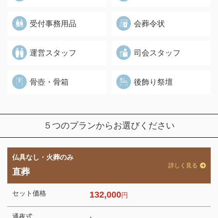
受付事務用品
会葬令状
運営スタッフ
司会スタッフ
骨壺・骨箱
後飾り祭壇
５つのプランからお選びください
仏具なし・火葬のみ
詳しく見る
直葬
セット価格
132,000
円
通夜式
-