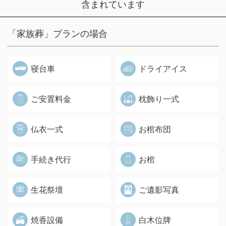
含まれています
「家族葬」プランの場合
寝台車
ドライアイス
ご安置料金
枕飾り一式
仏衣一式
お棺布団
手続き代行
お棺
生花祭壇
ご遺影写真
焼香設備
白木位牌