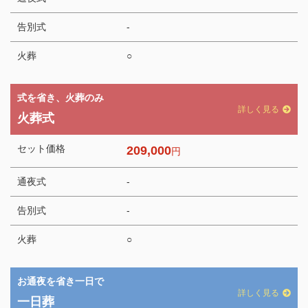
告別式
-
火葬
○
式を省き、火葬のみ
詳しく見る
火葬式
セット価格
209,000
円
通夜式
-
告別式
-
火葬
○
お通夜を省き一日で
詳しく見る
一日葬