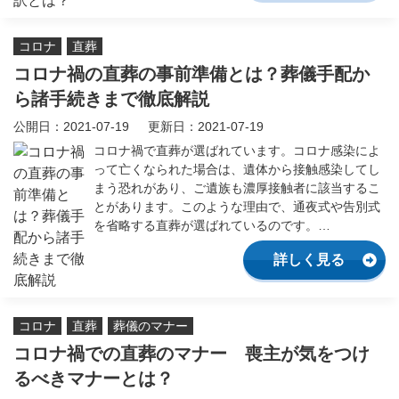
人気No.1の定番プラン
家族葬
439,000
コロナ
直葬
円
（税抜）
コロナ禍の直葬の事前準備とは？葬儀手配か
多くの方々をお招きする
一般葬
599,000
ら諸手続きまで徹底解説
円
（税抜）
公開日：2021-07-19
更新日：2021-07-19
葬儀の知識
コロナ禍で直葬が選ばれています。コロナ感染によ
って亡くなられた場合は、遺体から接触感染してし
まう恐れがあり、ご遺族も濃厚接触者に該当するこ
お知らせ・プレリリース
とがあります。このような理由で、通夜式や告別式
を省略する直葬が選ばれているのです。…
詳しく見る
相続
お墓・納骨
コロナ
直葬
葬儀のマナー
コロナ禍での直葬のマナー 喪主が気をつけ
葬儀
終活
るべきマナーとは？