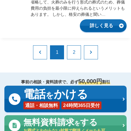
省略して、火葬のみを行う形式の葬式のため、葬儀
費用の負担を最小限に抑えられるというメリットも
あります。 しかし、格安の葬儀と聞い…
詳しく見る
1
2
50,000円
事前の相談・資料請求で、必ず
割引
電話
かける
を
通話・相談無料
24時間365日受付
無料資料請求
する
を
お葬式とわからない封筒で郵送／メールも可