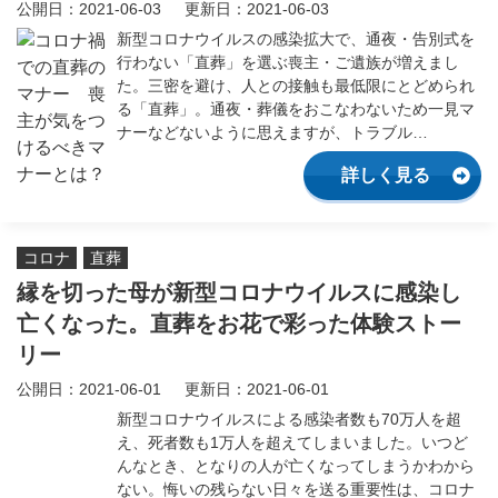
公開日：2021-06-03
更新日：2021-06-03
家族葬
火葬式
新型コロナウイルスの感染拡大で、通夜・告別式を
行わない「直葬」を選ぶ喪主・ご遺族が増えまし
一日葬
供養
た。三密を避け、人との接触も最低限にとどめられ
る「直葬」。通夜・葬儀をおこなわないため一見マ
ナーなどないように思えますが、トラブル…
家族葬のマナー
家族葬の流れ
詳しく見る
家族葬の費用
不動産の相続
コロナ
直葬
相続・遺言
葬儀のマナー
縁を切った母が新型コロナウイルスに感染し
亡くなった。直葬をお花で彩った体験ストー
葬儀の流れ
葬儀の費用
リー
公開日：2021-06-01
更新日：2021-06-01
直葬
コロナ
新型コロナウイルスによる感染者数も70万人を超
え、死者数も1万人を超えてしまいました。いつど
んなとき、となりの人が亡くなってしまうかわから
ない。悔いの残らない日々を送る重要性は、コロナ