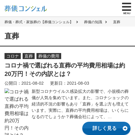
無料資料請求
する
を
MENU
お葬式とわからない封筒で郵送／メールも可
葬儀・葬式・家族葬の【葬儀コンシェル】
葬儀の知識
直葬
直葬
ご危篤・ご逝去でお急ぎの方
コロナ
直葬
葬儀の費用
はじめての方へ
コロナ禍で選ばれる直葬の平均費用相場は約
20万円！その内訳とは？
式場を探す
公開日：2021-08-02
更新日：2021-08-03
仏具なし・火葬のみ
新型コロナウイルス感染拡大の影響で、小規模の葬
直葬
132,000
儀が人気を集めています。また、コロナショックの
円
（税抜）
経済的不況の影響もあり「直葬」を選ぶ方も増えて
式を省き、火葬のみ
います。実際に、直葬の平均費用相場は、いくらに
火葬式
209,000
円
（税抜）
なるのでしょうか？葬儀会社によって、…
お通夜を省き一日で
詳しく見る
一日葬
339,000
円
（税抜）