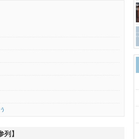
う
参列】