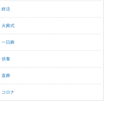
終活
火葬式
一日葬
供養
直葬
コロナ