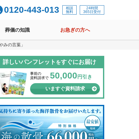
0120-443-013
相談
24時間
無料
365日受付
葬儀の知識
お急ぎの方へ
やみの言葉」
詳しいパンフレット
すぐにお届け
を
50,000
事前の
円引き
資料請求で
いますぐ資料請求