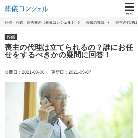
無料資料請求
する
を
MENU
お葬式とわからない封筒で郵送／メールも可
葬儀・葬式・家族葬の【葬儀コンシェル】
葬儀の知識
喪主の代理は
葬儀
ご危篤・ご逝去でお急ぎの方
喪主の代理は立てられるの？誰にお任
せをするべきかの疑問に回答！
はじめての方へ
公開日：2021-09-06
更新日：2021-09-07
式場を探す
仏具なし・火葬のみ
直葬
132,000
円
（税抜）
式を省き、火葬のみ
火葬式
209,000
円
（税抜）
お通夜を省き一日で
一日葬
339,000
円
（税抜）