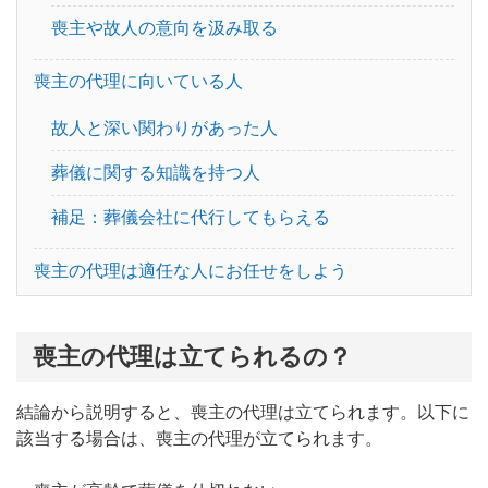
家族葬
火葬式
喪主や故人の意向を汲み取る
一日葬
供養
喪主の代理に向いている人
故人と深い関わりがあった人
家族葬のマナー
家族葬の流れ
葬儀に関する知識を持つ人
家族葬の費用
不動産の相続
補足：葬儀会社に代行してもらえる
相続・遺言
葬儀のマナー
喪主の代理は適任な人にお任せをしよう
葬儀の流れ
葬儀の費用
喪主の代理は立てられるの？
直葬
コロナ
結論から説明すると、喪主の代理は立てられます。以下に
該当する場合は、喪主の代理が立てられます。