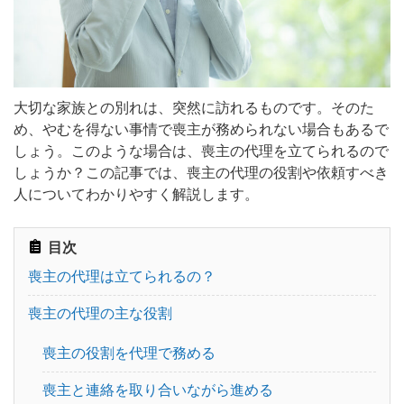
人気No.1の定番プラン
家族葬
439,000
円
（税抜）
多くの方々をお招きする
一般葬
599,000
円
（税抜）
大切な家族との別れは、突然に訪れるものです。そのた
め、やむを得ない事情で喪主が務められない場合もあるで
葬儀の知識
しょう。このような場合は、喪主の代理を立てられるので
しょうか？この記事では、喪主の代理の役割や依頼すべき
人についてわかりやすく解説します。
お知らせ・プレリリース
目次
喪主の代理は立てられるの？
相続
お墓・納骨
喪主の代理の主な役割
喪主の役割を代理で務める
葬儀
終活
喪主と連絡を取り合いながら進める