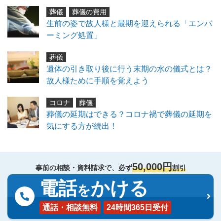
葬儀
葬儀の費用
生前の姿で故人様と最期を迎えられる「エンバ
ーミング処置」
葬儀
遺体の引き取り後に行う末期の水の儀式とは？
故人様ために手順を覚えよう
コロナ
葬儀
葬儀の延期はできる？コロナ禍で葬儀の延期を
気にする方が続出！
50,000円
事前の相談・資料請求で、必ず
割引
電話
かける
を
通話・相談無料
24時間365日受付