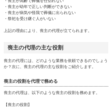
・喪主が高齢で葬儀を仕切れない
運営会社
・喪主が幼年で正しい判断ができない
・喪主が病気や怪我で葬儀に出られない
サイトマップ
・祭祀を受け継ぐ人がいない
上記の理由により、喪主の代理が立てられます。
喪主の代理の主な役割
喪主の代理には、どのような業務を依頼できるのでしょう
か？次に、喪主の代理の主な役割をご紹介します。
喪主の役割を代理で務める
喪主の代理は、以下のような喪主の役割を務めます。
【喪主の役割】