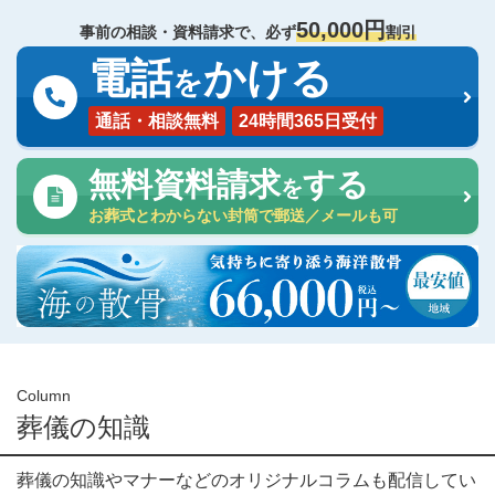
50,000円
事前の相談・資料請求で、必ず
割引
電話
かける
を
通話・相談無料
24時間365日受付
無料資料請求
する
を
お葬式とわからない封筒で郵送／メールも可
Column
葬儀の知識
葬儀の知識やマナーなどのオリジナルコラムも配信してい