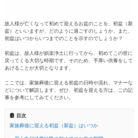
人気No.1の定番プラン
家族葬
439,000
円
（税抜）
故人様が亡くなって初めて迎えるお盆のことを、初盆（新
多くの方々をお招きする
盆）といいますが、どのように過ごすのしょうか。また、
一般葬
599,000
円
（税抜）
初盆はいつからいつまでのことを示すのでしょうか？
葬儀の知識
初盆は、故人様が娯楽浄土に行ってから、初めてこの世に
戻ってくる大切な時期です。
そのため、手厚い供養をして
お知らせ・プレリリース
あげることが大切となります。
ここでは、家族葬後に迎える初盆の日時や流れ、マナーな
どについて解説します。ぜひ、初盆を迎える方は、この記
事を参考にしてみてください。
相続
お墓・納骨
目次
葬儀
終活
家族葬後に迎える初盆（新盆）はいつか