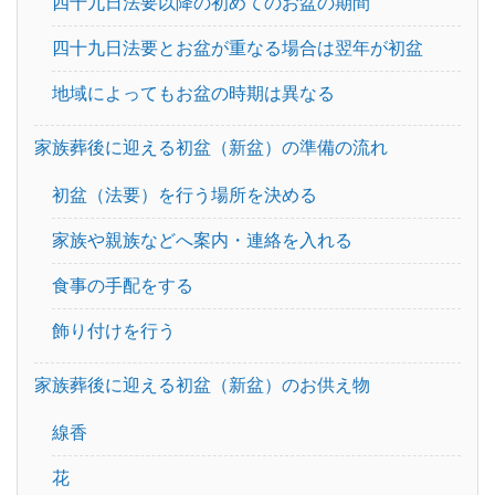
四十九日法要以降の初めてのお盆の期間
家族葬
火葬式
四十九日法要とお盆が重なる場合は翌年が初盆
一日葬
供養
地域によってもお盆の時期は異なる
家族葬のマナー
家族葬の流れ
家族葬後に迎える初盆（新盆）の準備の流れ
初盆（法要）を行う場所を決める
家族葬の費用
不動産の相続
家族や親族などへ案内・連絡を入れる
相続・遺言
葬儀のマナー
食事の手配をする
飾り付けを行う
葬儀の流れ
葬儀の費用
家族葬後に迎える初盆（新盆）のお供え物
直葬
コロナ
線香
花