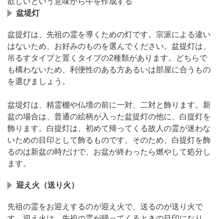
欲しいという意味から牛を作成する
盆堤灯
盆提灯は、先祖の霊を導くための灯です。宗派による違い
はないため、お好みのものを選んでください。盆提灯は、
吊るすタイプと置くタイプの2種類があります。どちらで
も構わないため、利便性のある方あるいは部屋に合うもの
を選びましょう。
盆堤灯は、精霊棚や仏壇の前に一対、二対と飾ります。新
盆の場合は、普通の絵柄が入った盆提灯の他に、白提灯を
飾ります。白提灯は、初めて帰ってくる故人の霊が迷わな
いための目印として飾るものです。そのため、白提灯を飾
るのは新盆の時だけで、お盆が終わったら燃やして処分し
ます。
迎え火（送り火）
先祖の霊をお迎えするのが迎え火で、送るのが送り火で
す。迎え火は、先祖の霊が帰ってくるときの目印になり、