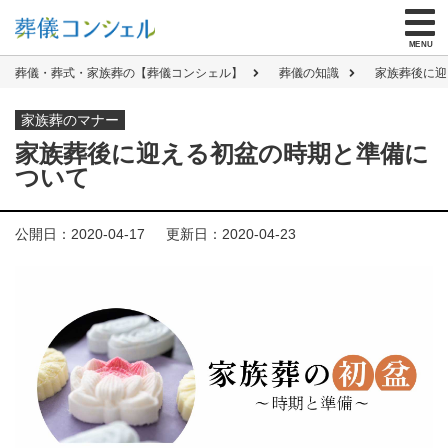
無料資料請求
する
を
MENU
お葬式とわからない封筒で郵送／メールも可
葬儀・葬式・家族葬の【葬儀コンシェル】
葬儀の知識
家族葬後に迎
家族葬のマナー
ご危篤・ご逝去でお急ぎの方
家族葬後に迎える初盆の時期と準備に
ついて
はじめての方へ
公開日：2020-04-17
更新日：2020-04-23
式場を探す
仏具なし・火葬のみ
直葬
132,000
円
（税抜）
式を省き、火葬のみ
火葬式
209,000
円
（税抜）
お通夜を省き一日で
一日葬
339,000
円
（税抜）